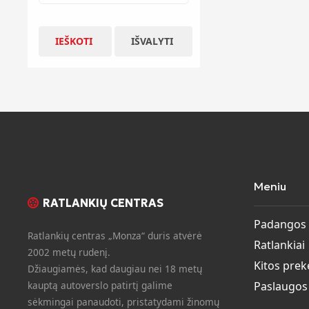
IEŠKOTI
IŠVALYTI
Meniu
RATLANKIŲ CENTRAS
Padangos
Ratlankių centras „Monza“ duris atvėrė
Ratlankiai
2002 metų rudenį.
Kitos prek
Džiaugiamės, kad daugiau nei 18 metų
kauptą autoverslo patirtį galime
Paslaugos
sėkmingai panaudoti, pristatydami žinomų