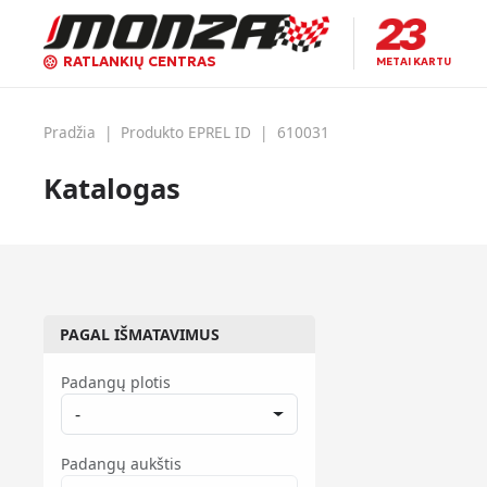
RATLANKIŲ CENTRAS
METAI KARTU
Pradžia
|
Produkto EPREL ID
|
610031
Katalogas
PAGAL IŠMATAVIMUS
Padangų plotis
-
Padangų aukštis