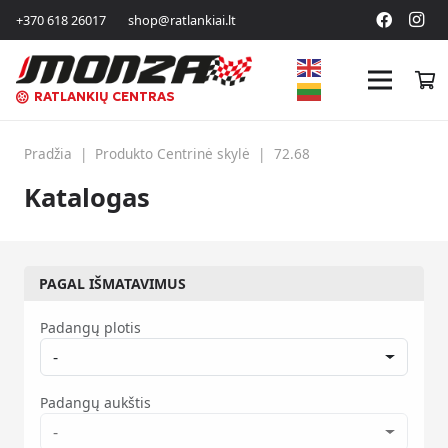
+370 618 26017
shop@ratlankiai.lt
RATLANKIŲ CENTRAS
Pradžia
|
Produkto Centrinė skylė
|
72.68
Katalogas
PAGAL IŠMATAVIMUS
Padangų plotis
-
Padangų aukštis
-