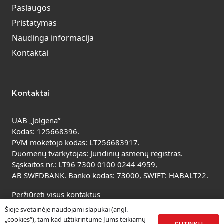
Paslaugos
Pristatymas
Naudinga informacija
Kontaktai
Kontaktai
UAB „Jolgena”
Kodas: 125668396.
PVM mokėtojo kodas: LT256683917.
Duomenų tvarkytojas: Juridinių asmenų registras.
Sąskaitos nr.: LT96 7300 0100 0244 4959,
AB SWEDBANK. Banko kodas: 73000, SWIFT: HABALT22.
Peržiūrėti visus kontaktus
Šioje svetainėje naudojami slapukai (angl.
„cookies“), tam kad užtikrintume Jums teikiamų