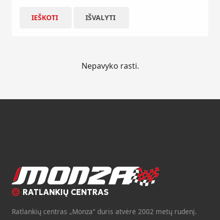
IEŠKOTI
IŠVALYTI
Nepavyko rasti.
RATLANKIŲ CENTRAS
Ratlankių centras „Monza“ duris atvėrė 2002 metų rudenį.