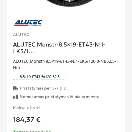
ALUTEC
ALUTEC Monstr-8,5×19-ET43-NI1-
LK5/1…
ALUTEC Monstr-8,5×19-ET43-NI1-LK5/120,0-NB62,5-
Nio
8.5
x
19
ET
43
5
x
120
62.5
Pristatymas per 5-7 d.d.
Nemokamas pristatymas Vilniaus mieste
Kaina už vnt.
184,37
€
Turime sandėlyje