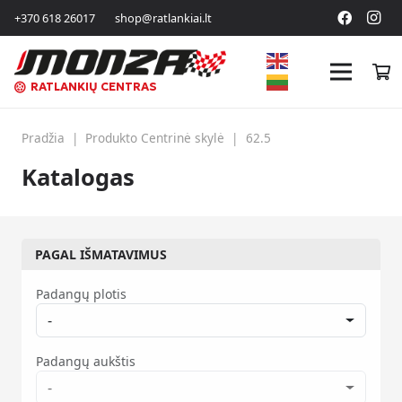
+370 618 26017
shop@ratlankiai.lt
RATLANKIŲ CENTRAS
Pradžia
|
Produkto Centrinė skylė
|
62.5
Katalogas
PAGAL IŠMATAVIMUS
Padangų plotis
-
Padangų aukštis
-