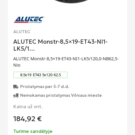
ALUTEC
ALUTEC Monstr-8,5×19-ET43-NI1-
LK5/1…
ALUTEC Monstr-8,5×19-ET43-NI1-LK5/120,0-NB62,5-
Nio
8.5
x
19
ET
43
5
x
120
62.5
Pristatymas per 5-7 d.d.
Nemokamas pristatymas Vilniaus mieste
Kaina už vnt.
184,92
€
Turime sandėlyje