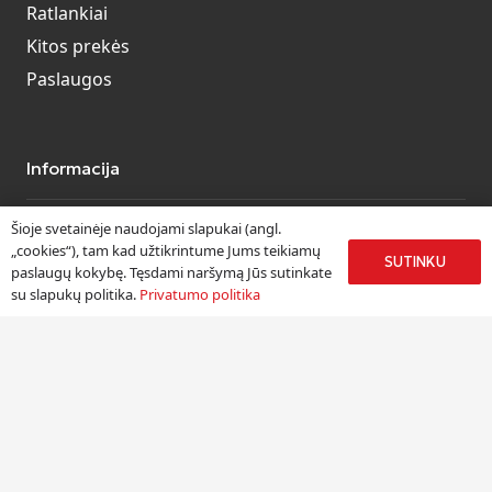
Ratlankiai
Kitos prekės
Paslaugos
Informacija
Apie mus
Šioje svetainėje naudojami slapukai (angl.
„cookies“), tam kad užtikrintume Jums teikiamų
Paslaugos
SUTINKU
paslaugų kokybę. Tęsdami naršymą Jūs sutinkate
Pristatymas
su slapukų politika.
Privatumo politika
Naudinga informacija
Kontaktai
Kontaktai