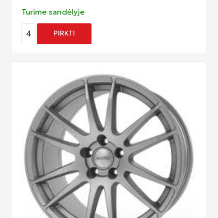
Turime sandėlyje
4
PIRKTI