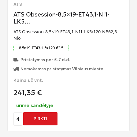
ATS
ATS Obsession-8,5×19-ET43,1-NI1-
LK5…
ATS Obsession-8,5×19-ET43,1-NI1-LK5/120-NB62,5-
Nio
8.5
x
19
ET
43.1
5
x
120
62.5
Pristatymas per 5-7 d.d.
Nemokamas pristatymas Vilniaus mieste
Kaina už vnt.
241,35
€
Turime sandėlyje
4
PIRKTI