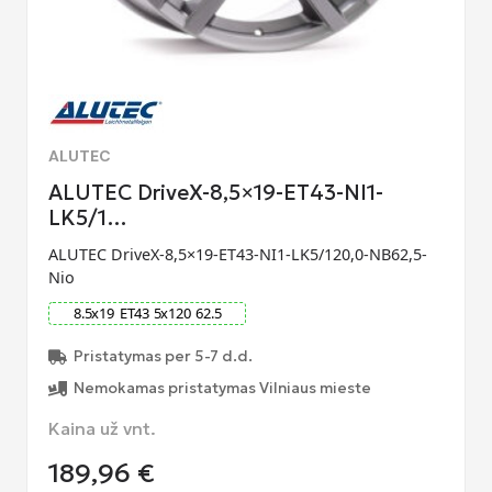
ALUTEC
ALUTEC DriveX-8,5×19-ET43-NI1-
LK5/1…
ALUTEC DriveX-8,5×19-ET43-NI1-LK5/120,0-NB62,5-
Nio
8.5
x
19
ET
43
5
x
120
62.5
Pristatymas per 5-7 d.d.
Nemokamas pristatymas Vilniaus mieste
Kaina už vnt.
189,96
€