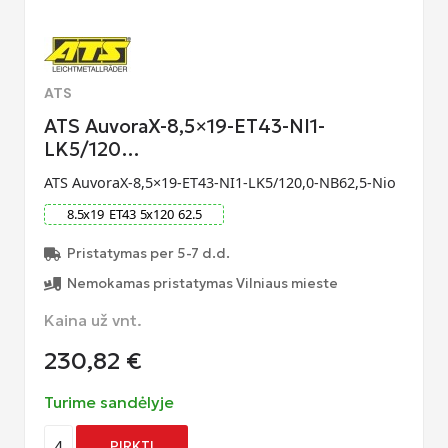
ATS
ATS AuvoraX-8,5×19-ET43-NI1-
LK5/120…
ATS AuvoraX-8,5×19-ET43-NI1-LK5/120,0-NB62,5-Nio
8.5
x
19
ET
43
5
x
120
62.5
Pristatymas per 5-7 d.d.
Nemokamas pristatymas Vilniaus mieste
Kaina už vnt.
230,82
€
Turime sandėlyje
4
PIRKTI