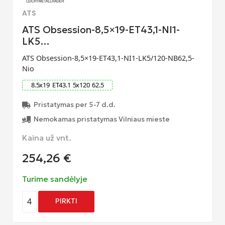
ATS
ATS Obsession-8,5×19-ET43,1-NI1-
LK5…
ATS Obsession-8,5×19-ET43,1-NI1-LK5/120-NB62,5-
Nio
8.5
x
19
ET
43.1
5
x
120
62.5
Pristatymas per 5-7 d.d.
Nemokamas pristatymas Vilniaus mieste
Kaina už vnt.
254,26
€
Turime sandėlyje
4
PIRKTI