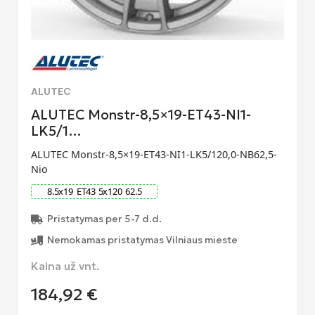
ALUTEC
ALUTEC Monstr-8,5×19-ET43-NI1-
LK5/1…
ALUTEC Monstr-8,5×19-ET43-NI1-LK5/120,0-NB62,5-
Nio
8.5
x
19
ET
43
5
x
120
62.5
Pristatymas per 5-7 d.d.
Nemokamas pristatymas Vilniaus mieste
Kaina už vnt.
184,92
€