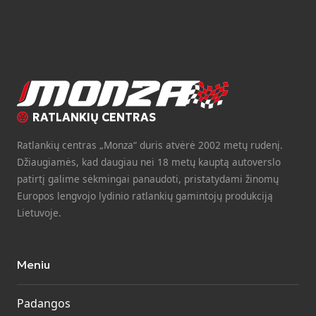
RATLANKIŲ CENTRAS
Ratlankių centras „Monza“ duris atvėrė 2002 metų rudenį.
Džiaugiamės, kad daugiau nei 18 metų kauptą autoverslo
patirtį galime sėkmingai panaudoti, pristatydami žinomų
Europos lengvojo lydinio ratlankių gamintojų produkciją
Lietuvoje.
Meniu
Padangos