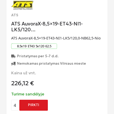
ATS
ATS AuvoraX-8,5×19-ET43-NI1-
LK5/120…
ATS AuvoraX-8,5×19-ET43-NI1-LK5/120,0-NB62,5-Nio
8.5
x
19
ET
43
5
x
120
62.5
Pristatymas per 5-7 d.d.
Nemokamas pristatymas Vilniaus mieste
Kaina už vnt.
226,12
€
Turime sandėlyje
4
PIRKTI