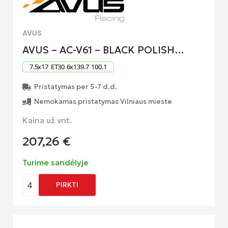
AVUS
AVUS – AC-V61 – BLACK POLISH…
7.5
x
17
ET
30
6
x
139.7
100.1
Pristatymas per 5-7 d.d.
Nemokamas pristatymas Vilniaus mieste
Kaina už vnt.
207,26
€
Turime sandėlyje
4
PIRKTI