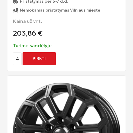
Pristatymas per 5-7 d.d.
Nemokamas pristatymas Vilniaus mieste
Kaina už vnt.
203,86
€
Turime sandėlyje
4
PIRKTI