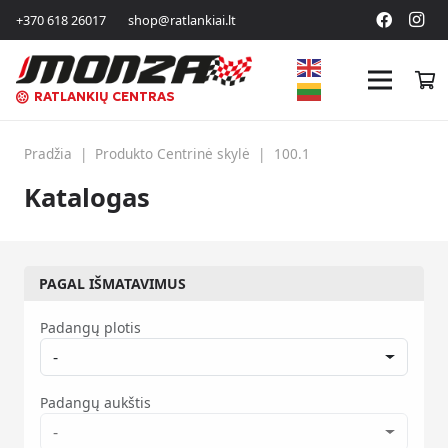
+370 618 26017
shop@ratlankiai.lt
RATLANKIŲ CENTRAS
Pradžia
|
Produkto Centrinė skylė
|
100.1
Katalogas
PAGAL IŠMATAVIMUS
Padangų plotis
-
Padangų aukštis
-