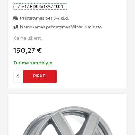
7.5
x
17
ET
30
6
x
139.7
100.1
Pristatymas per 5-7 d.d.
Nemokamas pristatymas Vilniaus mieste
Kaina už vnt.
190,27
€
Turime sandėlyje
4
PIRKTI