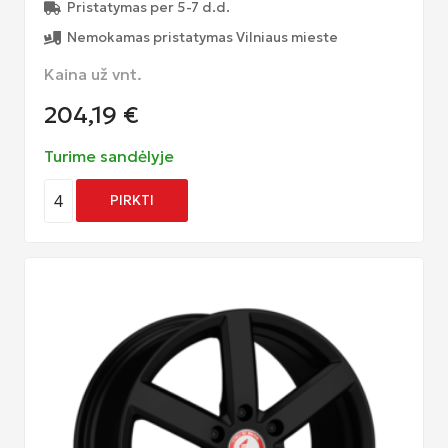
Pristatymas per 5-7 d.d.
Nemokamas pristatymas Vilniaus mieste
Kaina už vnt.
204,19
€
Turime sandėlyje
4
PIRKTI