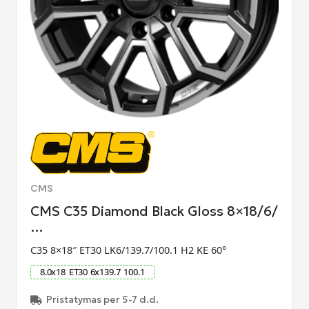
CMS
CMS C35 Diamond Black Gloss 8×18/6/
…
C35 8×18″ ET30 LK6/139.7/100.1 H2 KE 60°
8.0
x
18
ET
30
6
x
139.7
100.1
Pristatymas per 5-7 d.d.