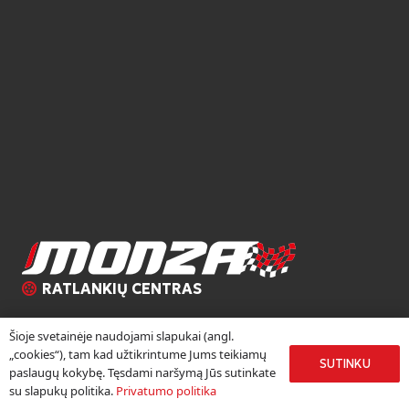
RATLANKIŲ CENTRAS
Ratlankių centras „Monza“ duris atvėrė 2002 metų rudenį.
Šioje svetainėje naudojami slapukai (angl.
Džiaugiamės, kad daugiau nei 18 metų kauptą autoverslo
„cookies“), tam kad užtikrintume Jums teikiamų
SUTINKU
patirtį galime sėkmingai panaudoti, pristatydami žinomų
paslaugų kokybę. Tęsdami naršymą Jūs sutinkate
Europos lengvojo lydinio ratlankių gamintojų produkciją
su slapukų politika.
Privatumo politika