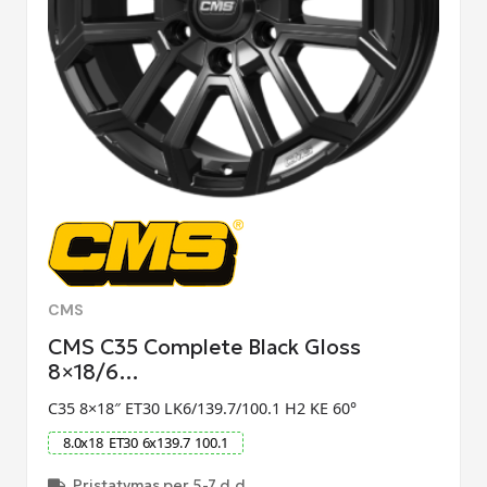
CMS
CMS C35 Complete Black Gloss
8×18/6…
C35 8×18″ ET30 LK6/139.7/100.1 H2 KE 60°
8.0
x
18
ET
30
6
x
139.7
100.1
Pristatymas per 5-7 d.d.