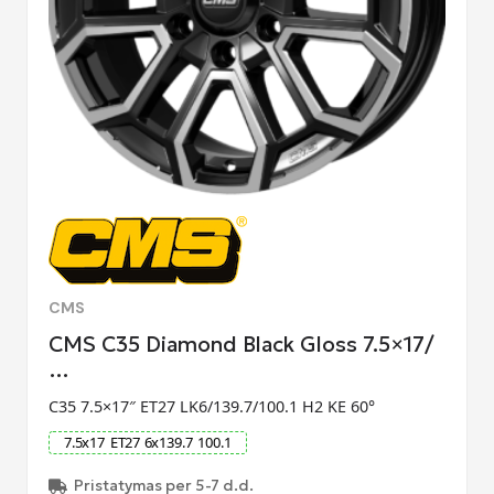
CMS
CMS C35 Diamond Black Gloss 7.5×17/
…
C35 7.5×17″ ET27 LK6/139.7/100.1 H2 KE 60°
7.5
x
17
ET
27
6
x
139.7
100.1
Pristatymas per 5-7 d.d.