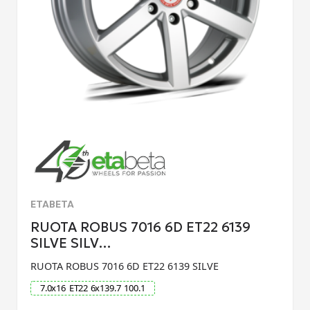
ETABETA
RUOTA ROBUS 7016 6D ET22 6139
SILVE SILV…
RUOTA ROBUS 7016 6D ET22 6139 SILVE
7.0
x
16
ET
22
6
x
139.7
100.1