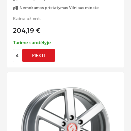
Nemokamas pristatymas Vilniaus mieste
Kaina už vnt.
204,19
€
Turime sandėlyje
4
PIRKTI