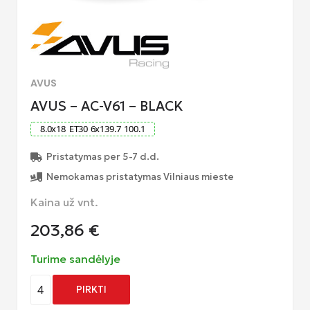
AVUS
AVUS – AC-V61 – BLACK
8.0
x
18
ET
30
6
x
139.7
100.1
Pristatymas per 5-7 d.d.
Nemokamas pristatymas Vilniaus mieste
Kaina už vnt.
203,86
€
Turime sandėlyje
4
PIRKTI