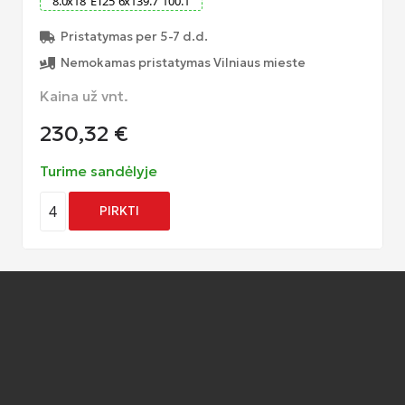
8.0
x
18
ET
25
6
x
139.7
100.1
Pristatymas per 5-7 d.d.
Nemokamas pristatymas Vilniaus mieste
Kaina už vnt.
230,32
€
Turime sandėlyje
4
PIRKTI