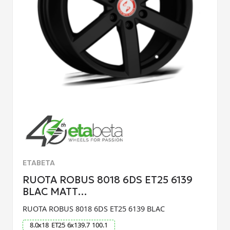
ETABETA
RUOTA ROBUS 8018 6DS ET25 6139
BLAC MATT…
RUOTA ROBUS 8018 6DS ET25 6139 BLAC
8.0
x
18
ET
25
6
x
139.7
100.1