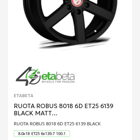
ETABETA
RUOTA ROBUS 8018 6D ET25 6139
BLACK MATT…
RUOTA ROBUS 8018 6D ET25 6139 BLACK
8.0
x
18
ET
25
6
x
139.7
100.1