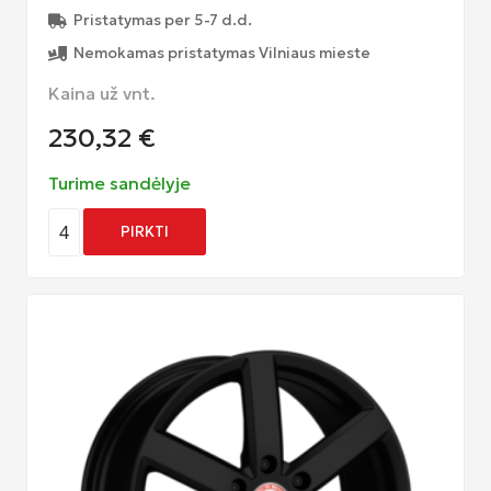
Pristatymas per 5-7 d.d.
Nemokamas pristatymas Vilniaus mieste
Kaina už vnt.
230,32
€
Turime sandėlyje
4
PIRKTI