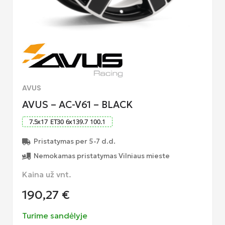
AVUS
AVUS – AC-V61 – BLACK
7.5
x
17
ET
30
6
x
139.7
100.1
Pristatymas per 5-7 d.d.
Nemokamas pristatymas Vilniaus mieste
Kaina už vnt.
190,27
€
Turime sandėlyje