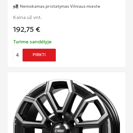
Nemokamas pristatymas Vilniaus mieste
Kaina už vnt.
192,75
€
Turime sandėlyje
4
PIRKTI