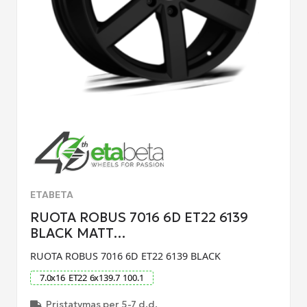
ETABETA
RUOTA ROBUS 7016 6D ET22 6139
BLACK MATT…
RUOTA ROBUS 7016 6D ET22 6139 BLACK
7.0
x
16
ET
22
6
x
139.7
100.1
Pristatymas per 5-7 d.d.