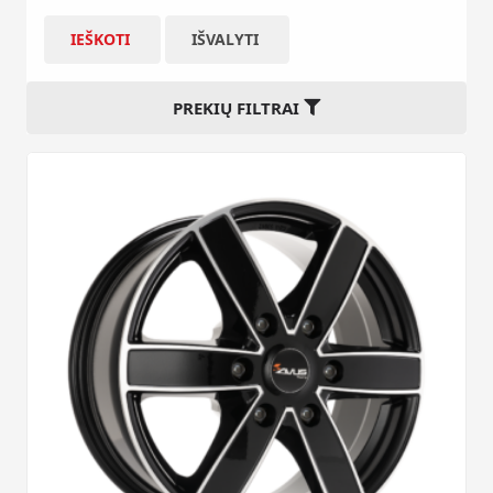
IEŠKOTI
IŠVALYTI
PREKIŲ FILTRAI