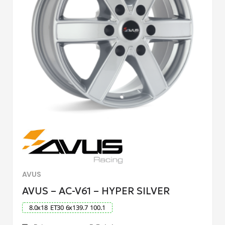
AVUS
AVUS – AC-V61 – HYPER SILVER
8.0
x
18
ET
30
6
x
139.7
100.1