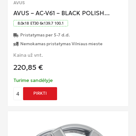
AVUS
AVUS – AC-V61 – BLACK POLISH…
8.0
x
18
ET
30
6
x
139.7
100.1
Pristatymas per 5-7 d.d.
Nemokamas pristatymas Vilniaus mieste
Kaina už vnt.
220,85
€
Turime sandėlyje
4
PIRKTI