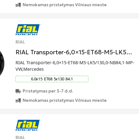
Nemokamas pristatymas Vilniaus mieste
RIAL
RIAL Transporter-6,0×15-ET68-M5-LK5…
RIAL Transporter-6,0×15-ET68-M5-LK5/130,0-NB84,1-MP-
VW,Mercedes
6.0
x
15
ET
68
5
x
130
84.1
Pristatymas per 5-7 d.d.
Nemokamas pristatymas Vilniaus mieste
RIAL