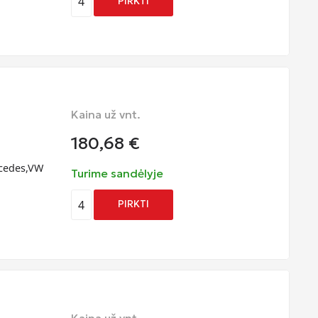
4
PIRKTI
Kaina už vnt.
180,68
€
rcedes,VW
Turime sandėlyje
4
PIRKTI