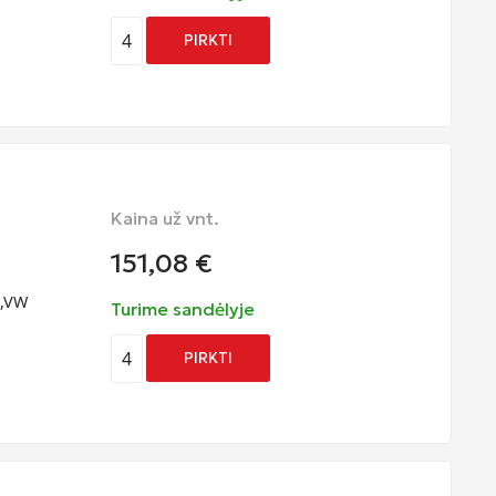
4
PIRKTI
Kaina už vnt.
151,08
€
s,VW
Turime sandėlyje
4
PIRKTI