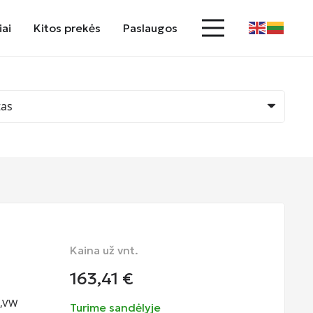
iai
Kitos prekės
Paslaugos
Kaina už vnt.
163,41
€
s,VW
Turime sandėlyje