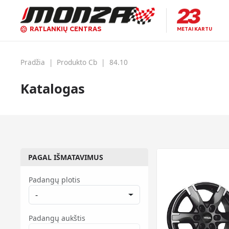
RATLANKIŲ CENTRAS
METAI KARTU
Pradžia
|
Produkto Cb
|
84.10
Katalogas
PAGAL IŠMATAVIMUS
Padangų plotis
-
Padangų aukštis