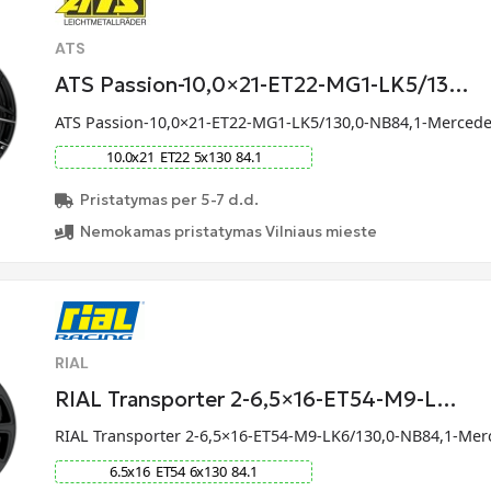
ATS
ATS Passion-10,0×21-ET22-MG1-LK5/13…
ATS Passion-10,0×21-ET22-MG1-LK5/130,0-NB84,1-Merced
10.0
x
21
ET
22
5
x
130
84.1
Pristatymas per 5-7 d.d.
Nemokamas pristatymas Vilniaus mieste
RIAL
RIAL Transporter 2-6,5×16-ET54-M9-L…
RIAL Transporter 2-6,5×16-ET54-M9-LK6/130,0-NB84,1-Me
6.5
x
16
ET
54
6
x
130
84.1