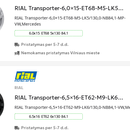
RIAL Transporter-6,0×15-ET68-M5-LK5…
RIAL Transporter-6,0×15-ET68-M5-LK5/130,0-NB84,1-MP-
VW,Mercedes
6.0
x
15
ET
68
5
x
130
84.1
Pristatymas per 5-7 d.d.
Nemokamas pristatymas Vilniaus mieste
RIAL
RIAL Transporter-6,5×16-ET62-M9-LK6…
RIAL Transporter-6,5×16-ET62-M9-LK6/130,0-NB84,1-VW,M
6.5
x
16
ET
62
6
x
130
84.1
Pristatymas per 5-7 d.d.