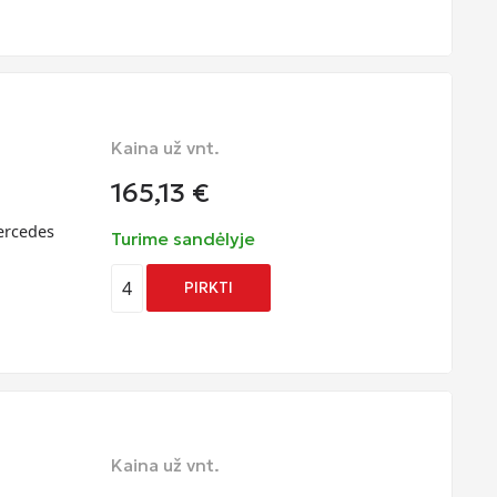
Kaina už vnt.
165,13
€
ercedes
Turime sandėlyje
4
PIRKTI
Kaina už vnt.