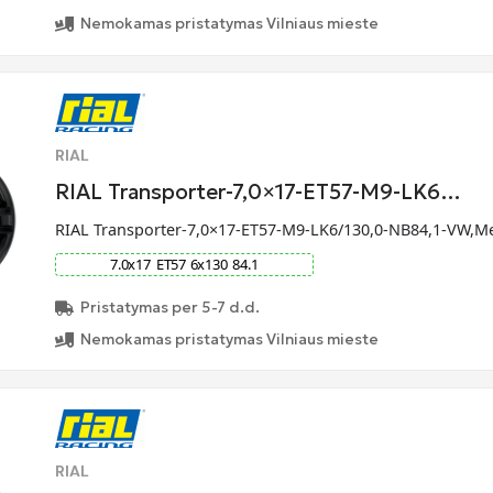
Nemokamas pristatymas Vilniaus mieste
RIAL
RIAL Transporter-7,0×17-ET57-M9-LK6…
RIAL Transporter-7,0×17-ET57-M9-LK6/130,0-NB84,1-VW,M
7.0
x
17
ET
57
6
x
130
84.1
Pristatymas per 5-7 d.d.
Nemokamas pristatymas Vilniaus mieste
RIAL