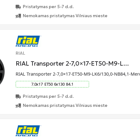
Pristatymas per 5-7 d.d.
Nemokamas pristatymas Vilniaus mieste
RIAL
RIAL Transporter 2-7,0×17-ET50-M9-L…
RIAL Transporter 2-7,0×17-ET50-M9-LK6/130,0-NB84,1-Me
7.0
x
17
ET
50
6
x
130
84.1
Pristatymas per 5-7 d.d.
Nemokamas pristatymas Vilniaus mieste