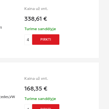
Kaina už vnt.
338,61
€
es
Turime sandėlyje
4
PIRKTI
Kaina už vnt.
168,35
€
rcedes,VW
Turime sandėlyje