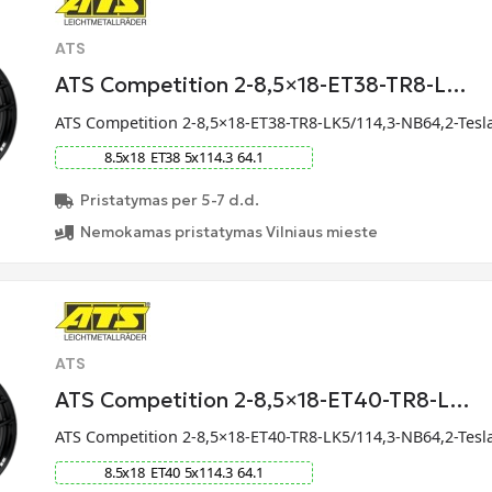
ATS
ATS Competition 2-8,5×18-ET38-TR8-L…
ATS Competition 2-8,5×18-ET38-TR8-LK5/114,3-NB64,2-Tesl
8.5
x
18
ET
38
5
x
114.3
64.1
Pristatymas per 5-7 d.d.
Nemokamas pristatymas Vilniaus mieste
ATS
ATS Competition 2-8,5×18-ET40-TR8-L…
ATS Competition 2-8,5×18-ET40-TR8-LK5/114,3-NB64,2-Tesl
8.5
x
18
ET
40
5
x
114.3
64.1