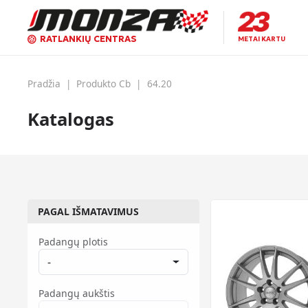
RATLANKIŲ CENTRAS
METAI KARTU
Pradžia
|
Produkto Cb
|
64.20
Katalogas
PAGAL IŠMATAVIMUS
Padangų plotis
-
Padangų aukštis