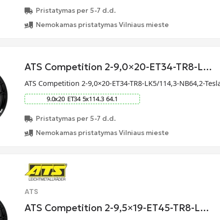
Pristatymas per 5-7 d.d.
Nemokamas pristatymas Vilniaus mieste
ATS Competition 2-9,0×20-ET34-TR8-L…
ATS Competition 2-9,0×20-ET34-TR8-LK5/114,3-NB64,2-Tesl
9.0
x
20
ET
34
5
x
114.3
64.1
Pristatymas per 5-7 d.d.
Nemokamas pristatymas Vilniaus mieste
ATS
ATS Competition 2-9,5×19-ET45-TR8-L…