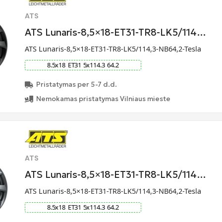
ATS
ATS Lunaris-8,5×18-ET31-TR8-LK5/114…
ATS Lunaris-8,5×18-ET31-TR8-LK5/114,3-NB64,2-Tesla
8.5
x
18
ET
31
5
x
114.3
64.2
Pristatymas per 5-7 d.d.
Nemokamas pristatymas Vilniaus mieste
ATS
ATS Lunaris-8,5×18-ET31-TR8-LK5/114…
ATS Lunaris-8,5×18-ET31-TR8-LK5/114,3-NB64,2-Tesla
8.5
x
18
ET
31
5
x
114.3
64.2