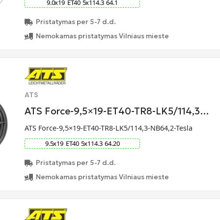
9.0
x
19
ET
40
5
x
114.3
64.1
Pristatymas per 5-7 d.d.
Nemokamas pristatymas Vilniaus mieste
ATS
ATS Force-9,5×19-ET40-TR8-LK5/114,3…
ATS Force-9,5×19-ET40-TR8-LK5/114,3-NB64,2-Tesla
9.5
x
19
ET
40
5
x
114.3
64.20
Pristatymas per 5-7 d.d.
Nemokamas pristatymas Vilniaus mieste