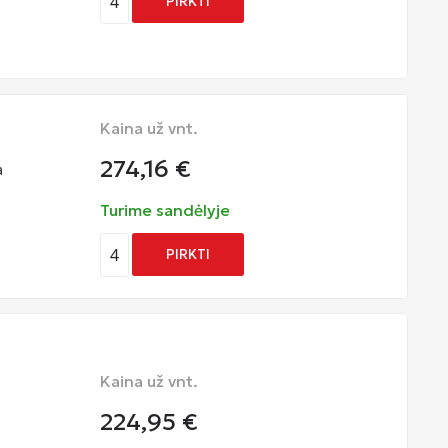
4
PIRKTI
Kaina už vnt.
274,16
€
a
Turime sandėlyje
4
PIRKTI
Kaina už vnt.
224,95
€