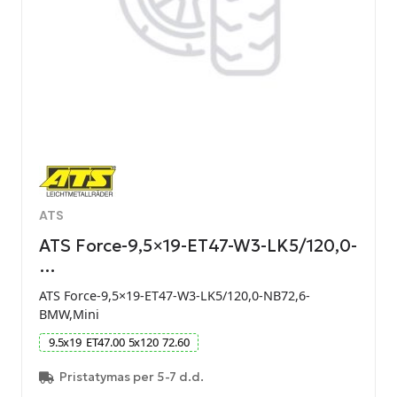
ATS
ATS Force-9,5×19-ET47-W3-LK5/120,0-
…
ATS Force-9,5×19-ET47-W3-LK5/120,0-NB72,6-
BMW,Mini
9.5
x
19
ET
47.00
5
x
120
72.60
Pristatymas per 5-7 d.d.