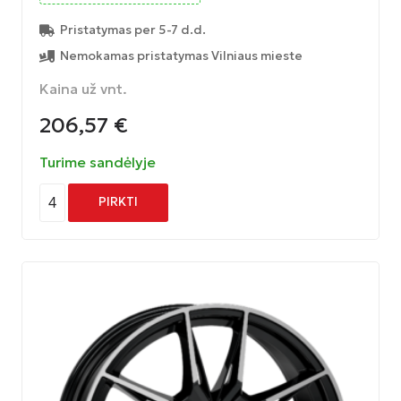
Pristatymas per 5-7 d.d.
Nemokamas pristatymas Vilniaus mieste
Kaina už vnt.
206,57
€
Turime sandėlyje
4
PIRKTI