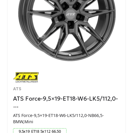
ATS
ATS Force-9,5×19-ET18-W6-LK5/112,0-
…
ATS Force-9,5×19-ET18-W6-LK5/112,0-NB66,5-
BMW,Mini
9.5
x
19
ET
18
5
x
112
66.50