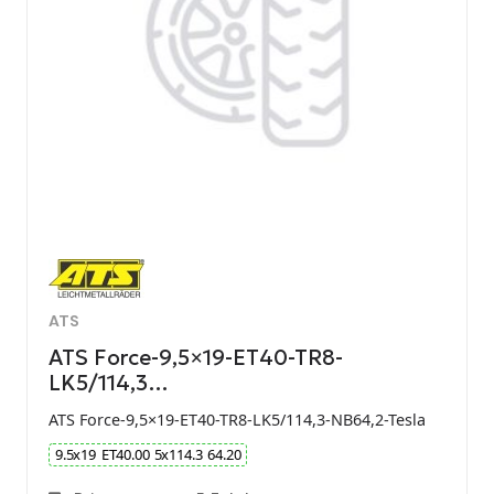
ATS
ATS Force-9,5×19-ET40-TR8-
LK5/114,3…
ATS Force-9,5×19-ET40-TR8-LK5/114,3-NB64,2-Tesla
9.5
x
19
ET
40.00
5
x
114.3
64.20