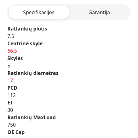
SILVER
Specifikacijos
Garantija
Ratlankių plotis
7.5
Centrinė skylė
66.5
Skylės
5
Ratlankių diametras
17
PCD
112
ET
30
Ratlankių MaxLoad
750
OE Cap