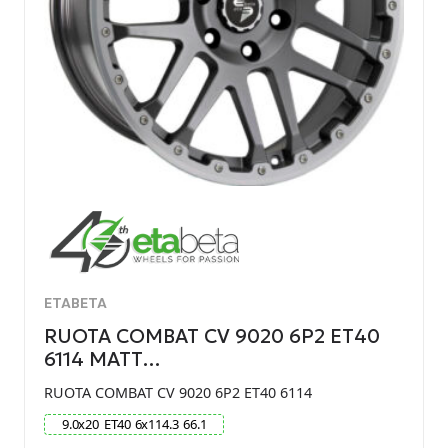
ETABETA
RUOTA COMBAT CV 9020 6P2 ET40
6114 MATT…
RUOTA COMBAT CV 9020 6P2 ET40 6114
9.0
x
20
ET
40
6
x
114.3
66.1