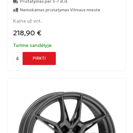
Pristatymas per 5-7 d.d.
Nemokamas pristatymas Vilniaus mieste
Kaina už vnt.
218,90
€
Turime sandėlyje
4
PIRKTI