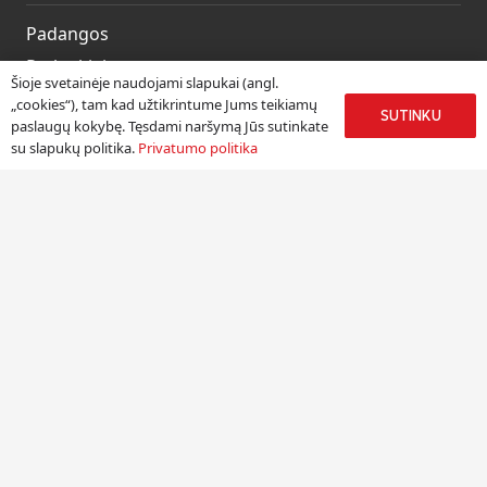
Padangos
Ratlankiai
Šioje svetainėje naudojami slapukai (angl.
Kitos prekės
„cookies“), tam kad užtikrintume Jums teikiamų
SUTINKU
paslaugų kokybę. Tęsdami naršymą Jūs sutinkate
Paslaugos
su slapukų politika.
Privatumo politika
Informacija
Apie mus
Paslaugos
Pristatymas
Naudinga informacija
Kontaktai