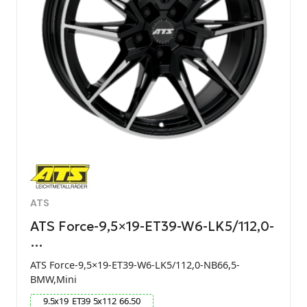
ATS
ATS Force-9,5×19-ET39-W6-LK5/112,0-
…
ATS Force-9,5×19-ET39-W6-LK5/112,0-NB66,5-
BMW,Mini
9.5
x
19
ET
39
5
x
112
66.50