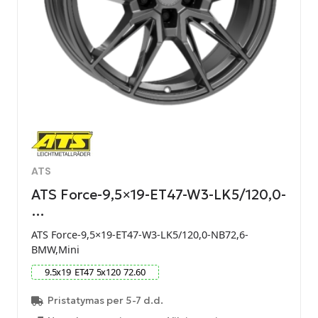
ATS
ATS Force-9,5×19-ET47-W3-LK5/120,0-
…
ATS Force-9,5×19-ET47-W3-LK5/120,0-NB72,6-
BMW,Mini
9.5
x
19
ET
47
5
x
120
72.60
Pristatymas per 5-7 d.d.