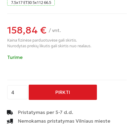
7.5
x
17
ET30
5
x
112
66.5
158,84
€
/ vnt.
Kaina fizinėse parduotuvėse gali skirtis.
Nurodytas prekių likutis gali skirtis nuo realaus.
Turime
produkto
PIRKTI
kiekis:
AVUS
-
Pristatymas per 5-7 d.d.
AF19
Nemokamas pristatymas Vilniaus mieste
-
HYPER