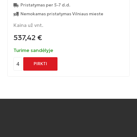
Pristatymas per 5-7 d.d.
Nemokamas pristatymas Vilniaus mieste
Kaina už vnt.
537,42
€
Turime sandėlyje
4
PIRKTI