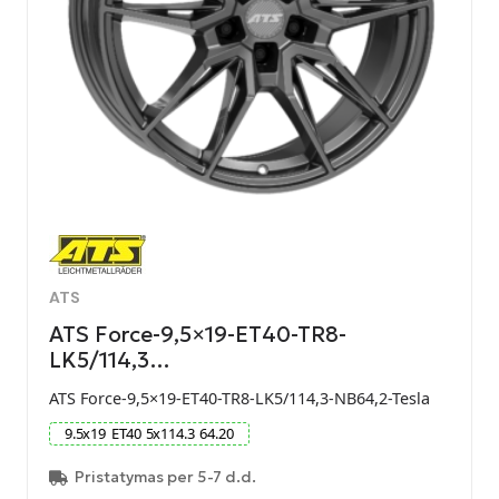
ATS
ATS Force-9,5×19-ET40-TR8-
LK5/114,3…
ATS Force-9,5×19-ET40-TR8-LK5/114,3-NB64,2-Tesla
9.5
x
19
ET
40
5
x
114.3
64.20
Pristatymas per 5-7 d.d.