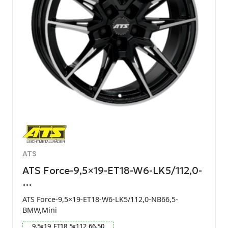
ATS
ATS Force-9,5×19-ET18-W6-LK5/112,0-
…
ATS Force-9,5×19-ET18-W6-LK5/112,0-NB66,5-
BMW,Mini
9.5
x
19
ET
18
5
x
112
66.50