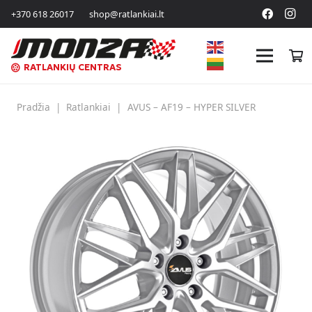
+370 618 26017
shop@ratlankiai.lt
RATLANKIŲ CENTRAS
Pradžia
|
Ratlankiai
|
AVUS – AF19 – HYPER SILVER