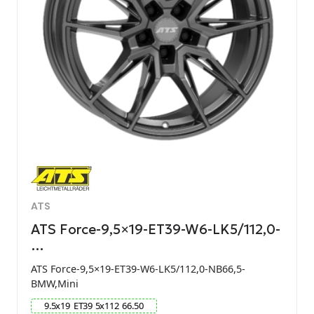
ATS
ATS Force-9,5×19-ET39-W6-LK5/112,0-
…
ATS Force-9,5×19-ET39-W6-LK5/112,0-NB66,5-
BMW,Mini
9.5
x
19
ET
39
5
x
112
66.50