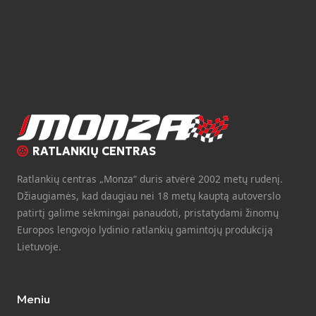
RATLANKIŲ CENTRAS
Ratlankių centras „Monza“ duris atvėrė 2002 metų rudenį.
Džiaugiamės, kad daugiau nei 18 metų kauptą autoverslo
patirtį galime sėkmingai panaudoti, pristatydami žinomų
Europos lengvojo lydinio ratlankių gamintojų produkciją
Lietuvoje.
Meniu