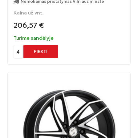
Nemokamas pristatymas Vilniaus mieste
Kaina už vnt.
206,57
€
Turime sandėlyje
4
PIRKTI