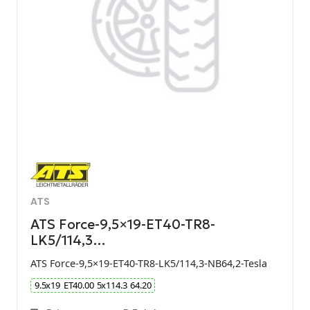
ATS
ATS Force-9,5×19-ET40-TR8-
LK5/114,3…
ATS Force-9,5×19-ET40-TR8-LK5/114,3-NB64,2-Tesla
9.5
x
19
ET
40.00
5
x
114.3
64.20