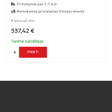
Pristatymas per 5-7 d.d.
Nemokamas pristatymas Vilniaus mieste
Kaina už vnt.
537,42
€
Turime sandėlyje
4
PIRKTI