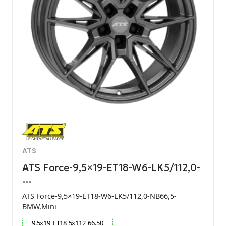
ATS
ATS Force-9,5×19-ET18-W6-LK5/112,0-
…
ATS Force-9,5×19-ET18-W6-LK5/112,0-NB66,5-
BMW,Mini
9.5
x
19
ET
18
5
x
112
66.50