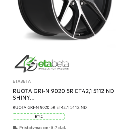
ETABETA
RUOTA GRI-N 9020 5R ET42,1 5112 ND
SHINY…
RUOTA GRI-N 9020 5R ET42,1 5112 ND
ET
42
Pristatymas per 5-7 d.d.