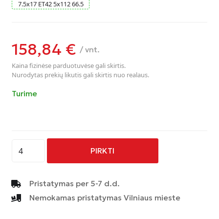
7.5
x
17
ET42
5
x
112
66.5
158,84
€
/ vnt.
Kaina fizinėse parduotuvėse gali skirtis.
Nurodytas prekių likutis gali skirtis nuo realaus.
Turime
produkto
PIRKTI
kiekis:
AVUS
-
Pristatymas per 5-7 d.d.
AF19
Nemokamas pristatymas Vilniaus mieste
-
HYPER