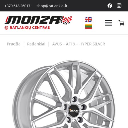
+370 618 26017
shop@ratlankiai.lt
RATLANKIŲ CENTRAS
Pradžia
|
Ratlankiai
|
AVUS – AF19 – HYPER SILVER