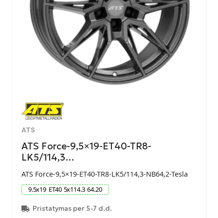
ATS
ATS Force-9,5×19-ET40-TR8-
LK5/114,3…
ATS Force-9,5×19-ET40-TR8-LK5/114,3-NB64,2-Tesla
9.5
x
19
ET
40
5
x
114.3
64.20
Pristatymas per 5-7 d.d.