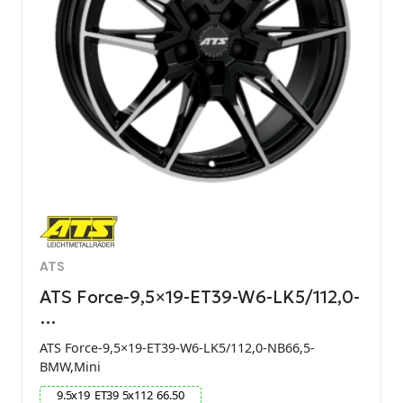
ATS
ATS Force-9,5×19-ET39-W6-LK5/112,0-
…
ATS Force-9,5×19-ET39-W6-LK5/112,0-NB66,5-
BMW,Mini
9.5
x
19
ET
39
5
x
112
66.50