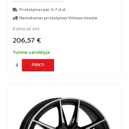
Pristatymas per 5-7 d.d.
Nemokamas pristatymas Vilniaus mieste
Kaina už vnt.
206,57
€
Turime sandėlyje
4
PIRKTI