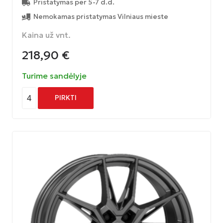
Pristatymas per 5-7 d.d.
Nemokamas pristatymas Vilniaus mieste
Kaina už vnt.
218,90
€
Turime sandėlyje
4
PIRKTI