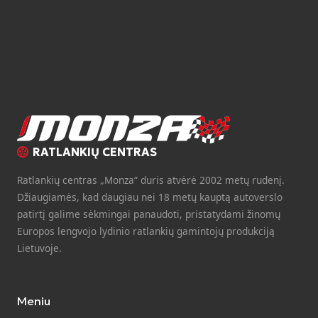
RATLANKIŲ CENTRAS
Ratlankių centras „Monza“ duris atvėrė 2002 metų rudenį.
Džiaugiamės, kad daugiau nei 18 metų kauptą autoverslo
patirtį galime sėkmingai panaudoti, pristatydami žinomų
Europos lengvojo lydinio ratlankių gamintojų produkciją
Lietuvoje.
Meniu