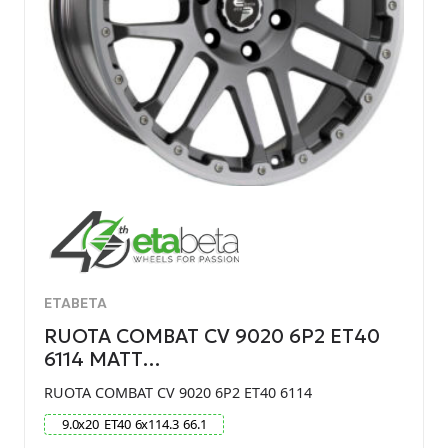
ETABETA
RUOTA COMBAT CV 9020 6P2 ET40
6114 MATT…
RUOTA COMBAT CV 9020 6P2 ET40 6114
9.0
x
20
ET
40
6
x
114.3
66.1