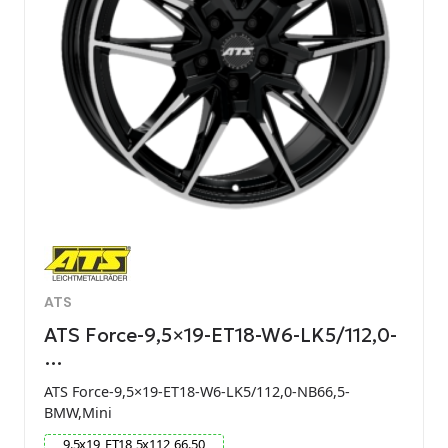
ATS
ATS Force-9,5×19-ET18-W6-LK5/112,0-
…
ATS Force-9,5×19-ET18-W6-LK5/112,0-NB66,5-
BMW,Mini
9.5
x
19
ET
18
5
x
112
66.50