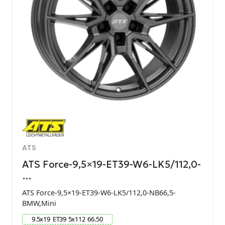
ATS
ATS Force-9,5×19-ET39-W6-LK5/112,0-
…
ATS Force-9,5×19-ET39-W6-LK5/112,0-NB66,5-
BMW,Mini
9.5
x
19
ET
39
5
x
112
66.50