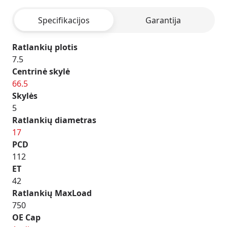
SILVER
Specifikacijos
Garantija
Ratlankių plotis
7.5
Centrinė skylė
66.5
Skylės
5
Ratlankių diametras
17
PCD
112
ET
42
Ratlankių MaxLoad
750
OE Cap