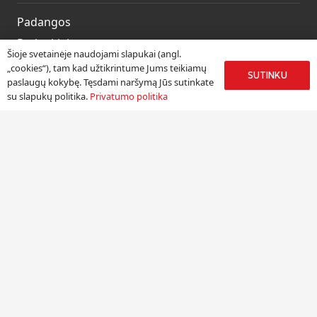
Padangos
Ratlankiai
Šioje svetainėje naudojami slapukai (angl.
Kitos prekės
„cookies“), tam kad užtikrintume Jums teikiamų
SUTINKU
paslaugų kokybę. Tęsdami naršymą Jūs sutinkate
Paslaugos
su slapukų politika.
Privatumo politika
Informacija
Apie mus
Paslaugos
Pristatymas
Naudinga informacija
Kontaktai