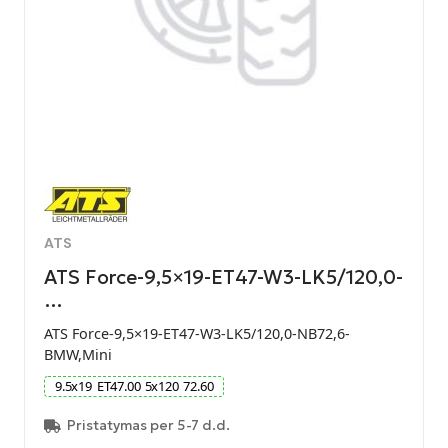
ATS
ATS Force-9,5×19-ET47-W3-LK5/120,0-
…
ATS Force-9,5×19-ET47-W3-LK5/120,0-NB72,6-
BMW,Mini
9.5
x
19
ET
47.00
5
x
120
72.60
Pristatymas per 5-7 d.d.