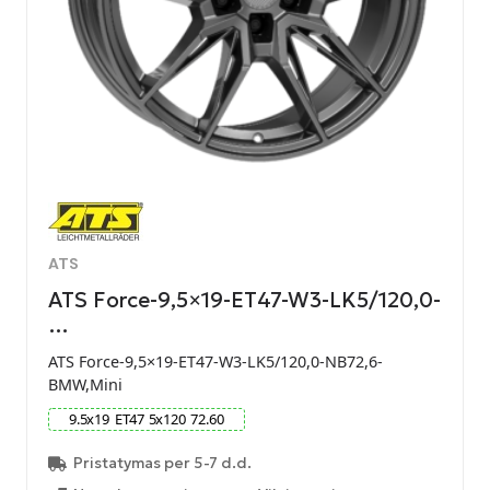
ATS
ATS Force-9,5×19-ET47-W3-LK5/120,0-
…
ATS Force-9,5×19-ET47-W3-LK5/120,0-NB72,6-
BMW,Mini
9.5
x
19
ET
47
5
x
120
72.60
Pristatymas per 5-7 d.d.