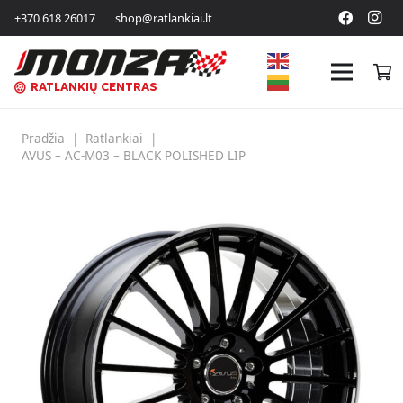
+370 618 26017
shop@ratlankiai.lt
RATLANKIŲ CENTRAS
Pradžia
|
Ratlankiai
|
AVUS – AC-M03 – BLACK POLISHED LIP