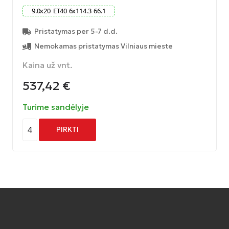
9.0
x
20
ET
40
6
x
114.3
66.1
Pristatymas per 5-7 d.d.
Nemokamas pristatymas Vilniaus mieste
Kaina už vnt.
537,42
€
Turime sandėlyje
4
PIRKTI