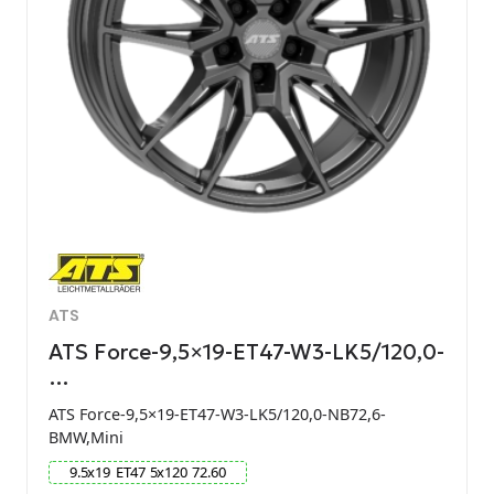
ATS
ATS Force-9,5×19-ET47-W3-LK5/120,0-
…
ATS Force-9,5×19-ET47-W3-LK5/120,0-NB72,6-
BMW,Mini
9.5
x
19
ET
47
5
x
120
72.60