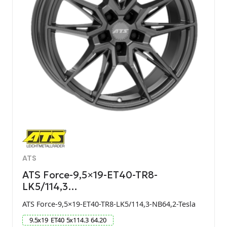
ATS
ATS Force-9,5×19-ET40-TR8-
LK5/114,3…
ATS Force-9,5×19-ET40-TR8-LK5/114,3-NB64,2-Tesla
9.5
x
19
ET
40
5
x
114.3
64.20