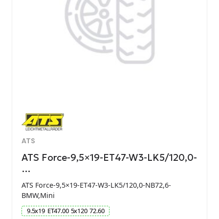
ATS
ATS Force-9,5×19-ET47-W3-LK5/120,0-
…
ATS Force-9,5×19-ET47-W3-LK5/120,0-NB72,6-
BMW,Mini
9.5
x
19
ET
47.00
5
x
120
72.60