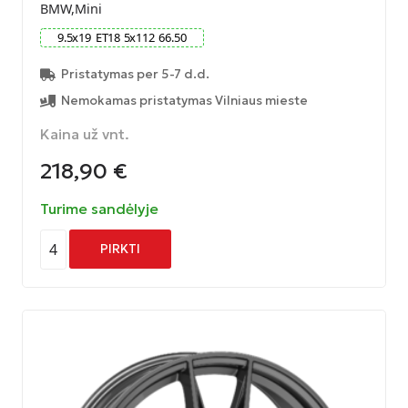
BMW,Mini
9.5
x
19
ET
18
5
x
112
66.50
Pristatymas per 5-7 d.d.
Nemokamas pristatymas Vilniaus mieste
Kaina už vnt.
218,90
€
Turime sandėlyje
4
PIRKTI