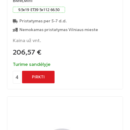
BMW,Mini
9.5
x
19
ET
39
5
x
112
66.50
Pristatymas per 5-7 d.d.
Nemokamas pristatymas Vilniaus mieste
Kaina už vnt.
206,57
€
Turime sandėlyje
4
PIRKTI