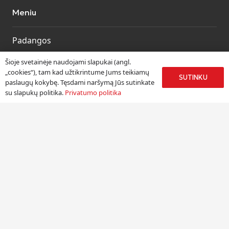
Meniu
Padangos
Ratlankiai
Šioje svetainėje naudojami slapukai (angl.
Kitos prekės
„cookies“), tam kad užtikrintume Jums teikiamų
SUTINKU
paslaugų kokybę. Tęsdami naršymą Jūs sutinkate
Paslaugos
su slapukų politika.
Privatumo politika
Informacija
Apie mus
Paslaugos
Pristatymas
Naudinga informacija
Kontaktai