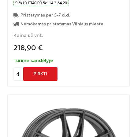
9.5
x
19
ET
40.00
5
x
114.3
64.20
Pristatymas per 5-7 d.d.
Nemokamas pristatymas Vilniaus mieste
Kaina už vnt.
218,90
€
Turime sandėlyje
4
PIRKTI