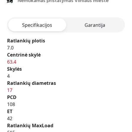
Nemokamas pristatymas Vilniaus mieste
M03
-
BLACK
Specifikacijos
Garantija
POLISHED
LIP
Ratlankių plotis
7.0
Centrinė skylė
63.4
Skylės
4
Ratlankių diametras
17
PCD
108
ET
42
Ratlankių MaxLoad