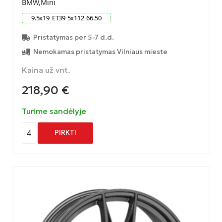
BMW,Mini
9.5
x
19
ET
39
5
x
112
66.50
Pristatymas per 5-7 d.d.
Nemokamas pristatymas Vilniaus mieste
Kaina už vnt.
218,90
€
Turime sandėlyje
4
PIRKTI