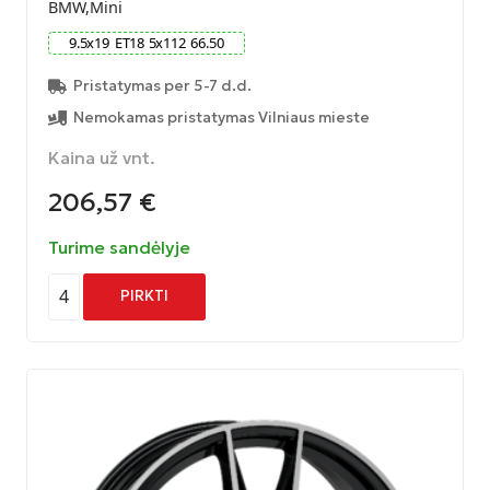
BMW,Mini
9.5
x
19
ET
18
5
x
112
66.50
Pristatymas per 5-7 d.d.
Nemokamas pristatymas Vilniaus mieste
Kaina už vnt.
206,57
€
Turime sandėlyje
4
PIRKTI