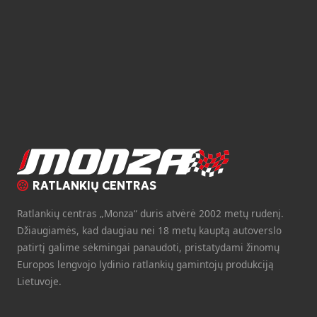
RATLANKIŲ CENTRAS
Ratlankių centras „Monza“ duris atvėrė 2002 metų rudenį.
Džiaugiamės, kad daugiau nei 18 metų kauptą autoverslo
patirtį galime sėkmingai panaudoti, pristatydami žinomų
Europos lengvojo lydinio ratlankių gamintojų produkciją
Lietuvoje.