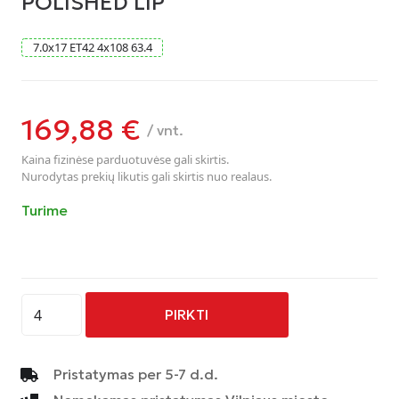
POLISHED LIP
7.0
x
17
ET42
4
x
108
63.4
169,88
€
/ vnt.
Kaina fizinėse parduotuvėse gali skirtis.
Nurodytas prekių likutis gali skirtis nuo realaus.
Turime
produkto
PIRKTI
kiekis:
AVUS
-
Pristatymas per 5-7 d.d.
AC-